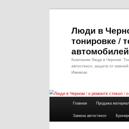
Перейти
Перейти
к
к
основному
дополнительному
Люди в Черно
содержимому
содержимому
тонировке / 
автомобилей
Компании Люди в Черном: Тон
автостекол, защита от камней
Ижевске
Главное
Главная
Продажа материа
меню
Замена автостекол
Бронир