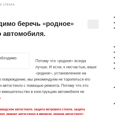
О СТЕКЛА
димо беречь «родное»
о автомобиля.
Потому что «родное» всегда
лучше. И если, к несчастью, ваше
«родное», установленное на
о повреждение, мы рекомендуем не торопиться его
ти автостекло с помощью ремонта. Потому что это
е вмешательство в конструкцию автомобиля не
→
аводское автостекло
,
защита ветрового стекла
,
защита
кол
,
ремонт автостекол в ижевске
,
родное автостекло
|