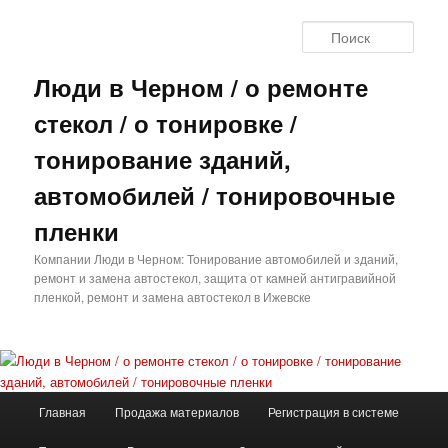
Перейти
к
Поис
основному
содержимому
Люди в Черном / о ремонте
стекол / о тонировке /
тонирование зданий,
автомобилей / тонировочные
пленки
Компании Люди в Черном: Тонирование автомобилей и зданий,
ремонт и замена автостекол, защита от камней антигравийной
пленкой, ремонт и замена автостекол в Ижевске
Главное
Главная
Продажа материалов
Регистрация в системе
меню