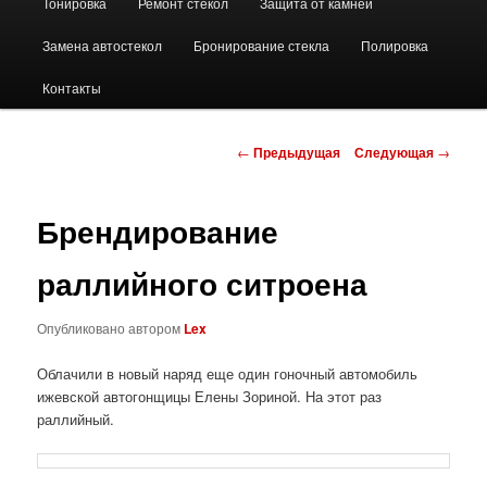
Тонировка
Ремонт стекол
Защита от камней
Замена автостекол
Бронирование стекла
Полировка
Контакты
Навигация
←
Предыдущая
Следующая
→
по
записям
Брендирование
раллийного ситроена
Опубликовано
автором
Lex
Облачили в новый наряд еще один гоночный автомобиль
ижевской автогонщицы Елены Зориной. На этот раз
раллийный.